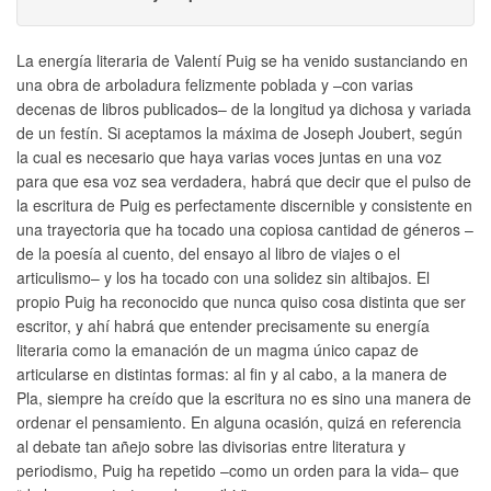
La energía literaria de Valentí Puig se ha venido sustanciando en
una obra de arboladura felizmente poblada y –con varias
decenas de libros publicados– de la longitud ya dichosa y variada
de un festín. Si aceptamos la máxima de Joseph Joubert, según
la cual es necesario que haya varias voces juntas en una voz
para que esa voz sea verdadera, habrá que decir que el pulso de
la escritura de Puig es perfectamente discernible y consistente en
una trayectoria que ha tocado una copiosa cantidad de géneros –
de la poesía al cuento, del ensayo al libro de viajes o el
articulismo– y los ha tocado con una solidez sin altibajos. El
propio Puig ha reconocido que nunca quiso cosa distinta que ser
escritor, y ahí habrá que entender precisamente su energía
literaria como la emanación de un magma único capaz de
articularse en distintas formas: al fin y al cabo, a la manera de
Pla, siempre ha creído que la escritura no es sino una manera de
ordenar el pensamiento. En alguna ocasión, quizá en referencia
al debate tan añejo sobre las divisorias entre literatura y
periodismo, Puig ha repetido –como un orden para la vida– que