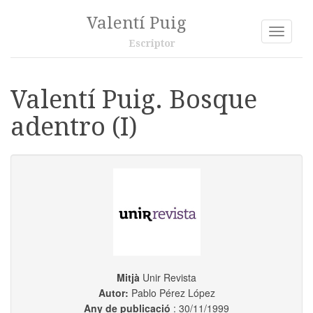
Valentí Puig
Toggle
Escriptor
navigati
Valentí Puig. Bosque
adentro (I)
Mitjà
Unir Revista
Autor:
Pablo Pérez López
Any de publicació
: 30/11/1999